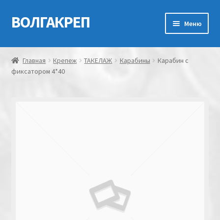
ВОЛГАКРЕП
Перейти
Перейти
Меню
к
к
навигации
содержимому
Главная
Главная
Крепеж
ТАКЕЛАЖ
Карабины
Карабин с
фиксатором 4*40
Контакты
Мой аккаунт
Оформление заказа
Корзина
Канатно-веревочная продукция