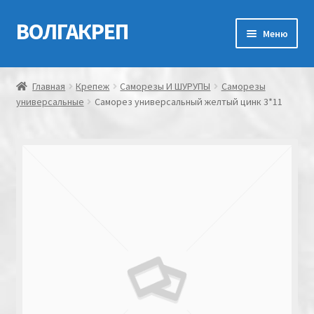
ВОЛГАКРЕП
Перейти
Перейти
Меню
к
к
навигации
содержимому
Главная
Главная
Крепеж
Саморезы И ШУРУПЫ
Саморезы
универсальные
Саморез универсальный желтый цинк 3*11
Контакты
Мой аккаунт
Оформление заказа
Корзина
Канатно-веревочная продукция