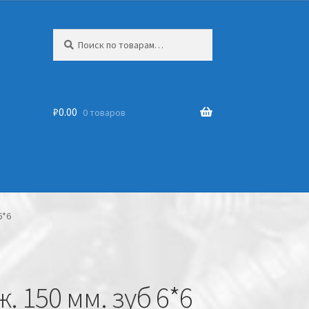
Искать:
₽
0.00
0 товаров
6*6
. 150 мм. зуб 6*6