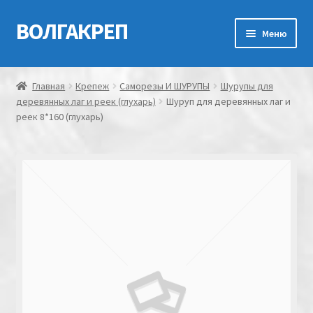
ВОЛГАКРЕП
Перейти
Перейти
Меню
к
к
навигации
содержимому
Главная
Главная
Крепеж
Саморезы И ШУРУПЫ
Шурупы для
деревянных лаг и реек (глухарь)
Шуруп для деревянных лаг и
Контакты
реек 8*160 (глухарь)
Мой аккаунт
Оформление заказа
Корзина
Канатно-веревочная продукция