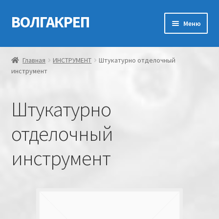
ВОЛГАКРЕП
Перейти
Перейти
Меню
к
к
навигации
содержимому
Главная
Главная
ИНСТРУМЕНТ
Штукатурно отделочный
инструмент
Контакты
Мой аккаунт
Штукатурно
Оформление заказа
отделочный
инструмент
Корзина
Канатно-веревочная продукция