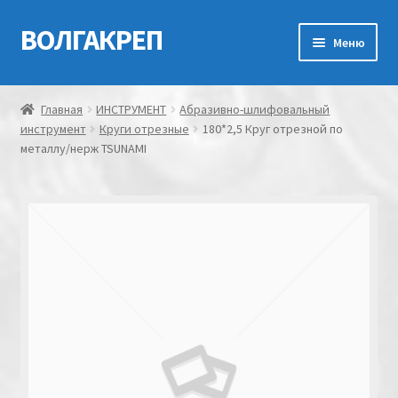
ВОЛГАКРЕП
Перейти
Перейти
Меню
к
к
навигации
содержимому
Главная
Главная
ИНСТРУМЕНТ
Абразивно-шлифовальный
инструмент
Круги отрезные
180*2,5 Круг отрезной по
Контакты
металлу/нерж TSUNAMI
Мой аккаунт
Оформление заказа
Корзина
Канатно-веревочная продукция