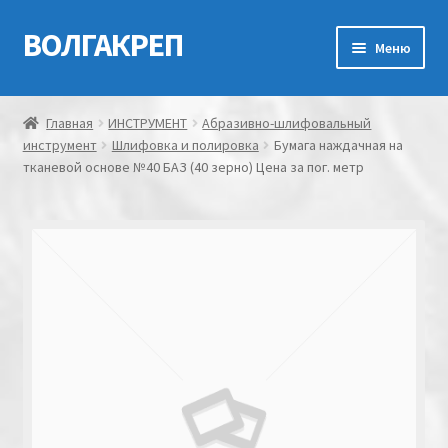
ВОЛГАКРЕП
Перейти
Перейти
Меню
к
к
навигации
содержимому
Главная
Главная
ИНСТРУМЕНТ
Абразивно-шлифовальный
инструмент
Шлифовка и полировка
Бумага наждачная на
Контакты
тканевой основе №40 БАЗ (40 зерно) Цена за пог. метр
Мой аккаунт
Оформление заказа
Корзина
Канатно-веревочная продукция