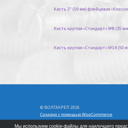
Кисть 2″ (50 мм) флейцевая «Класс
Кисть круглая «Стандарт» №8 (35 мм)
Кисть круглая «Стандарт» №14 (50 мм
© ВОЛГАКРЕП 2026
Создано с помощью WooCommerce
.
Мы используем cookie-файлы для наилучшего предст