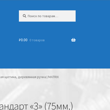
Искать:
₽
0.00
0 товаров
ьная щетина, деревянная ручка//MATRIX
андарт «3» (75мм.)