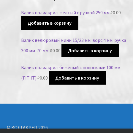
Валик полиакрил. желтый с ручкой 250 мм
₽
0.00
Добавить в корзину
Валик велюровый мини 15/23 мм. ворс 4 мм. ручка
300 мм. 70 мм.
₽
0.00
Добавить в корзину
Валик полиакрил. бежевый с полосками 100 мм
(FIT IT)
₽
0.00
Добавить в корзину
© ВОЛГАКРЕП 2026