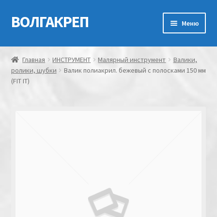
ВОЛГАКРЕП
Перейти
Перейти
Меню
к
к
навигации
содержимому
Главная
Главная
ИНСТРУМЕНТ
Малярный инструмент
Валики,
ролики, шубки
Валик полиакрил. бежевый с полосками 150 мм
Контакты
(FIT IT)
Мой аккаунт
Оформление заказа
Корзина
Канатно-веревочная продукция