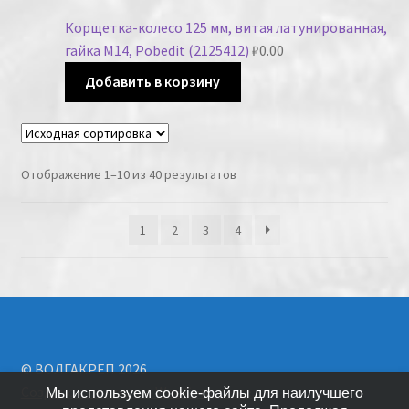
Корщетка-колесо 125 мм, витая латунированная,
гайка М14, Pobedit (2125412)
₽
0.00
Добавить в корзину
Отображение 1–10 из 40 результатов
1
2
3
4
© ВОЛГАКРЕП 2026
Создано с помощью WooCommerce
.
Мы используем cookie-файлы для наилучшего