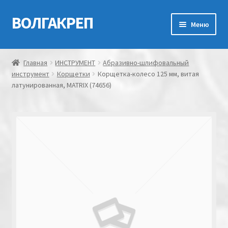
ВОЛГАКРЕП
Перейти
Перейти
Меню
к
к
навигации
содержимому
Главная
Главная
ИНСТРУМЕНТ
Абразивно-шлифовальный
инструмент
Корщетки
Корщетка-колесо 125 мм, витая
Контакты
латунированная, MATRIX (74656)
Мой аккаунт
Оформление заказа
Корзина
Канатно-веревочная продукция