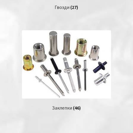
Гвозди
(27)
Заклепки
(46)