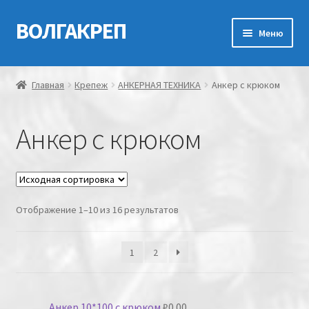
ВОЛГАКРЕП
Перейти
Перейти
Меню
к
к
навигации
содержимому
Главная
Главная
Крепеж
АНКЕРНАЯ ТЕХНИКА
Анкер с крюком
Контакты
Анкер с крюком
Мой аккаунт
Оформление заказа
Отображение 1–10 из 16 результатов
Корзина
Канатно-веревочная продукция
1
2
Анкер 10*100 с крюком
₽
0.00