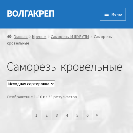
ВОЛГАКРЕП
Перейти
Перейти
Меню
к
к
навигации
содержимому
Главная
Главная
Крепеж
Саморезы И ШУРУПЫ
Саморезы
кровельные
Контакты
Мой аккаунт
Саморезы кровельные
Оформление заказа
Корзина
Отображение 1–10 из 53 результатов
Канатно-веревочная продукция
1
2
3
4
5
6