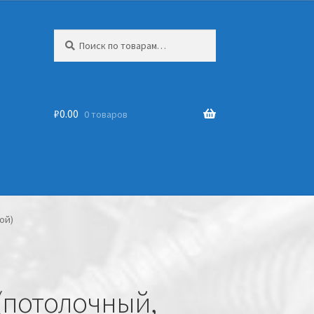
Искать:
₽
0.00
0 товаров
ой)
 (потолочный,