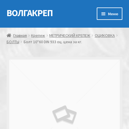
ВОЛГАКРЕП
Перейти
Перейти
Меню
к
к
навигации
содержимому
Главная
Главная
Крепеж
МЕТРИЧЕСКИЙ КРЕПЕЖ
ОЦИКОВКА
БОЛТЫ
Болт 10*60 DIN 933 оц. цена за кг.
Контакты
Мой аккаунт
Оформление заказа
Корзина
Канатно-веревочная продукция