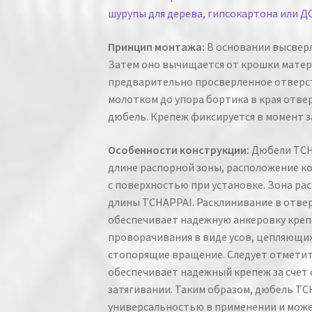
шурупы для дерева, гипсокартона или Д
Принцип монтажа:
В основании высверл
Затем оно вычищается от крошки матер
предварительно просверленное отверст
молотком до упора бортика в края отвер
дюбель. Крепеж фиксируется в момент з
Особенности конструкции:
Дюбели TCH
длине распорной зоны, расположение к
с поверхностью при установке. Зона рас
длины TCHAPPAI. Расклинивание в отвер
обеспечивает надежную анкеровку креп
проворачивания в виде усов, цепляющих
стопорящие вращение. Следует отметит
обеспечивает надежный крепеж за счет 
затягивании. Таким образом, дюбель T
универсальностью в применении и може