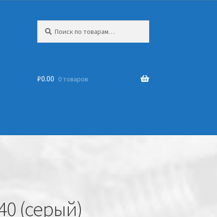
Искать:
₽
0.00
0 товаров
40 (серый)