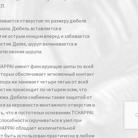
СП.
ивается отверстие по размеру дюбеля.
иала. Дюбель вставляется в
ие острым концом вперед и забивается
стия. Далее, шуруп вклинивается в
атягивания шурупа.
APPAI имеют фиксирующие шипы по всей
оторых обеспечивает мгновенный контакт
пора же занимает четыре пятых от всей
стии происходит по четырем осям, что
ежа. Дюбели снабжены также защитой от
ся за неровности монтажного отверстия и
ь, что в пустотелых основаниях TCHAPPAI
способности скручиваться в узел при
CHAPPAI обладает исключительной
т быть использован практически в любом