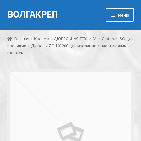
ВОЛГАКРЕП
Перейти
Перейти
Меню
к
к
навигации
содержимому
Главная
Главная
Крепеж
ДЮБЕЛЬНАЯ ТЕХНИКА
Дюбели ISO для
изоляции
Дюбель IZO 10*200 для изоляции с пластиковым
Контакты
гвоздем
Мой аккаунт
Оформление заказа
Корзина
Канатно-веревочная продукция