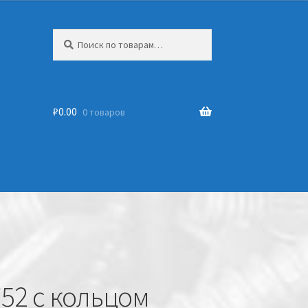
Искать:
₽
0.00
0 товаров
52 с кольцом