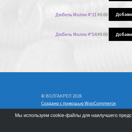
Дюбель Молли 4*21
₽
0.00
Добави
Дюбель Молли 4*54
₽
0.00
Добави
© ВОЛГАКРЕП 2026
Создано с помощью WooCommerce
.
Мы используем cookie-файлы для наилучшего предст