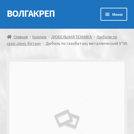
ВОЛГАКРЕП
Перейти
Перейти
Меню
к
к
навигации
содержимому
Главная
Главная
Крепеж
ДЮБЕЛЬНАЯ ТЕХНИКА
Дюбели по
газо-,пено-бетону
Дюбель по газобетону металлический 5*30
Контакты
Мой аккаунт
Оформление заказа
Корзина
Канатно-веревочная продукция