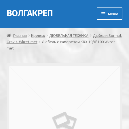
ВОЛГАКРЕП
Перейти
Перейти
Меню
к
к
навигации
содержимому
Главная
Главная
Крепеж
ДЮБЕЛЬНАЯ ТЕХНИКА
Дюбели Sormat,
Gravit, Wkret-met
Дюбель с саморезом KRX-10/6*100 Wkret-
Контакты
met
Мой аккаунт
Оформление заказа
Корзина
Канатно-веревочная продукция