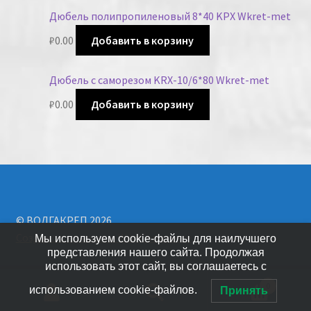
Дюбель полипропиленовый 8*40 KPX Wkret-met
₽
0.00
Добавить в корзину
Дюбель с саморезом KRX-10/6*80 Wkret-met
₽
0.00
Добавить в корзину
© ВОЛГАКРЕП 2026
Создано с помощью WooCommerce
.
Мы используем cookie-файлы для наилучшего
представления нашего сайта. Продолжая
использовать этот сайт, вы соглашаетесь с
0
использованием cookie-файлов.
Принять
Искать: