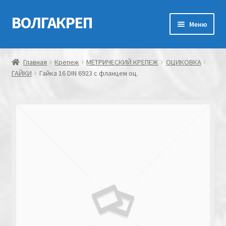
ВОЛГАКРЕП
Перейти
Перейти
Меню
к
к
навигации
содержимому
Главная
Главная
Крепеж
МЕТРИЧЕСКИЙ КРЕПЕЖ
ОЦИКОВКА
ГАЙКИ
Гайка 16 DIN 6923 с фланцем оц.
Контакты
Мой аккаунт
Оформление заказа
Корзина
Канатно-веревочная продукция