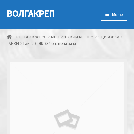
ВОЛГАКРЕП
Перейти
Перейти
Меню
к
к
навигации
содержимому
Главная
Главная
Крепеж
МЕТРИЧЕСКИЙ КРЕПЕЖ
ОЦИКОВКА
ГАЙКИ
Гайка 8 DIN 934 оц. цена за кг.
Контакты
Мой аккаунт
Оформление заказа
Корзина
Канатно-веревочная продукция