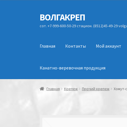
ВОЛГАКРЕП
Перейти
Перейти
к
к
сот. +7-999-600-50-29 стацион. (8512)45-49-29 vol
навигации
содержимому
Главная
Контакты
Мой аккаунт
Канатно-веревочная продукция
Главная
Крепеж
Прочий крепеж
Хомут-с