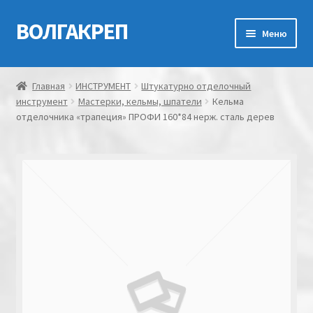
ВОЛГАКРЕП
Перейти
Перейти
Меню
к
к
навигации
содержимому
Главная
Главная
ИНСТРУМЕНТ
Штукатурно отделочный
инструмент
Мастерки, кельмы, шпатели
Кельма
Контакты
отделочника «трапеция» ПРОФИ 160*84 нерж. сталь дерев
Мой аккаунт
Оформление заказа
Корзина
Канатно-веревочная продукция