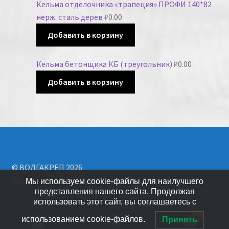
Кельма отделочника «трапеция» ПРОФИ 140*82
нерж. сталь дерев
₽
0.00
Добавить в корзину
Кельма бетонщика КБ (треугольник)
₽
0.00
Добавить в корзину
© ВОЛГАКРЕП 2026
Создано с помощью WooCommerce
.
Мы используем cookie-файлы для наилучшего
представления нашего сайта. Продолжая
использовать этот сайт, вы соглашаетесь с
0
использованием cookie-файлов.
Принять
Искать: