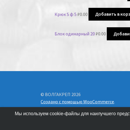
Крюк S ф 5
₽
0.00
Добавить в кор
Блок одинарный 20
₽
0.00
Добави
© ВОЛГАКРЕП 2026
Создано с помощью WooCommerce
.
Мы используем cookie-файлы для наилучшего предст