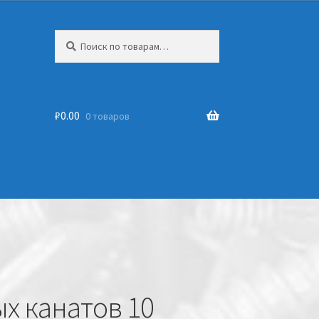
Искать:
₽
0.00
0 товаров
х канатов 10