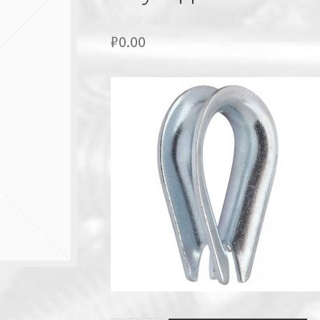
₽
0.00