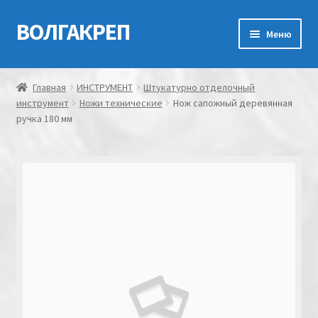
ВОЛГАКРЕП
Перейти
Перейти
Меню
к
к
навигации
содержимому
Главная
Главная
ИНСТРУМЕНТ
Штукатурно отделочный
инструмент
Ножи технические
Нож сапожный деревянная
Контакты
ручка 180 мм
Мой аккаунт
Оформление заказа
Корзина
Канатно-веревочная продукция