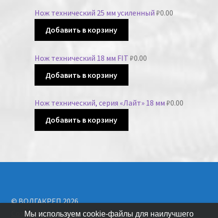
Нож технический 25 мм усиленный
₽
0.00
Добавить в корзину
Нож технический 18 мм FIT
₽
0.00
Добавить в корзину
Нож технический, серия «Лайт» 18 мм
₽
0.00
Добавить в корзину
© ВОЛГАКРЕП 2026
Создано с помощью WooCommerce
.
Мы используем cookie-файлы для наилучшего