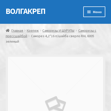
ВОЛГАКРЕП
Перейти
Перейти
Меню
к
к
навигации
содержимому
Главная
Главная
Крепеж
Саморезы И ШУРУПЫ
Саморезы с
прессшайбой
Саморез 4,2*16 п/шайба сверло RAL 6005
Контакты
зеленый
Мой аккаунт
Оформление заказа
Корзина
Канатно-веревочная продукция