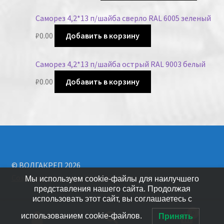
Саморез 4,2*13 п/шайба сверло RAL 6005 зеленый
₽
0.00
Добавить в корзину
Саморез 4,2*13 п/шайба острый RAL 9003 белый
₽
0.00
Добавить в корзину
© ВОЛГАКРЕП 2026
Создано с помощью WooCommerce
.
Мы используем cookie-файлы для наилучшего
представления нашего сайта. Продолжая
использовать этот сайт, вы соглашаетесь с
0
использованием cookie-файлов.
Принять