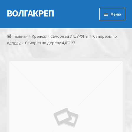
ВОЛГАКРЕП
Перейти
Перейти
Меню
к
к
навигации
содержимому
Главная
Главная
Крепеж
Саморезы И ШУРУПЫ
Саморезы по
дереву
Саморез по дереву 4,8*127
Контакты
Мой аккаунт
Оформление заказа
Корзина
Канатно-веревочная продукция