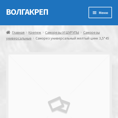
ВОЛГАКРЕП
Перейти
Перейти
Меню
к
к
навигации
содержимому
Главная
Главная
Крепеж
Саморезы И ШУРУПЫ
Саморезы
универсальные
Саморез универсальный желтый цинк 3,5*45
Контакты
Мой аккаунт
Оформление заказа
Корзина
Канатно-веревочная продукция