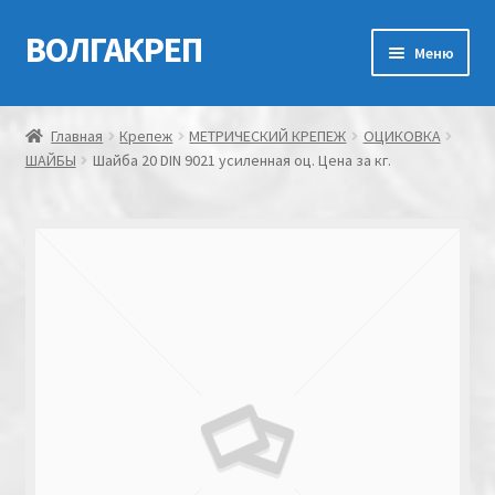
ВОЛГАКРЕП
Перейти
Перейти
Меню
к
к
навигации
содержимому
Главная
Главная
Крепеж
МЕТРИЧЕСКИЙ КРЕПЕЖ
ОЦИКОВКА
ШАЙБЫ
Шайба 20 DIN 9021 усиленная оц. Цена за кг.
Контакты
Мой аккаунт
Оформление заказа
Корзина
Канатно-веревочная продукция