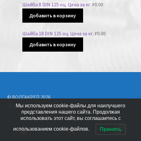
Шайба 8 DIN 125 оц. Цена за кг.
₽
0.00
Добавить в корзину
Шайба 18 DIN 125 оц. Цена за кг.
₽
0.00
Добавить в корзину
© ВОЛГАКРЕП 2026
Создано с помощью WooCommerce
.
Мы используем cookie-файлы для наилучшего
представления нашего сайта. Продолжая
использовать этот сайт, вы соглашаетесь с
0
использованием cookie-файлов.
Принять
Искать: