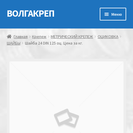
ВОЛГАКРЕП
Перейти
Перейти
Меню
к
к
навигации
содержимому
Главная
Главная
Крепеж
МЕТРИЧЕСКИЙ КРЕПЕЖ
ОЦИКОВКА
ШАЙБЫ
Шайба 24 DIN 125 оц. Цена за кг.
Контакты
Мой аккаунт
Оформление заказа
Корзина
Канатно-веревочная продукция