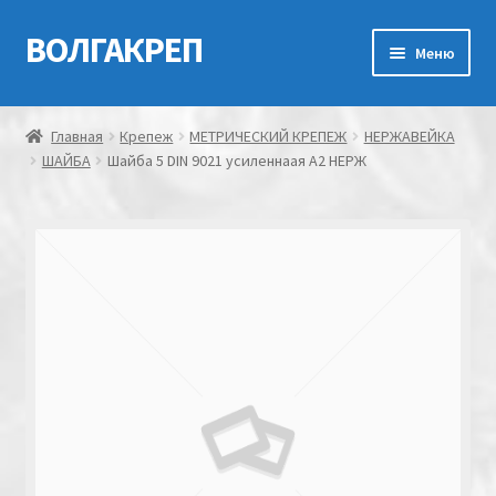
ВОЛГАКРЕП
Перейти
Перейти
Меню
к
к
навигации
содержимому
Главная
Главная
Крепеж
МЕТРИЧЕСКИЙ КРЕПЕЖ
НЕРЖАВЕЙКА
ШАЙБА
Шайба 5 DIN 9021 усиленнаая А2 НЕРЖ
Контакты
Мой аккаунт
Оформление заказа
Корзина
Канатно-веревочная продукция