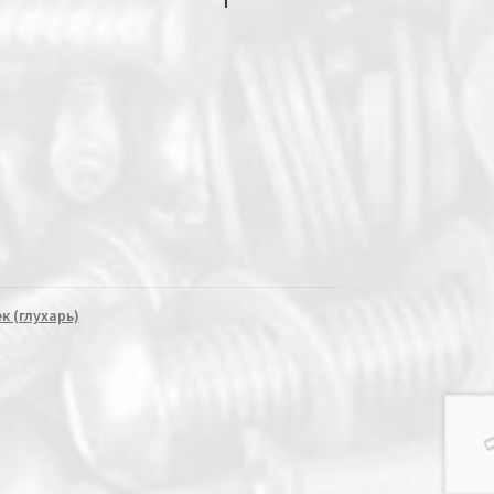
к (глухарь)