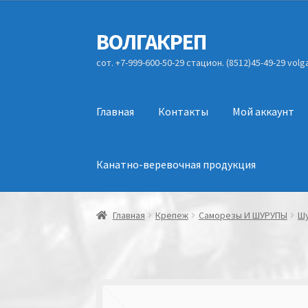
ВОЛГАКРЕП
Перейти
Перейти
к
к
сот. +7-999-600-50-29 стацион. (8512)45-49-29 vol
навигации
содержимому
Главная
Контакты
Мой аккаунт
Канатно-веревочная продукция
Главная
Крепеж
Саморезы И ШУРУПЫ
Шу