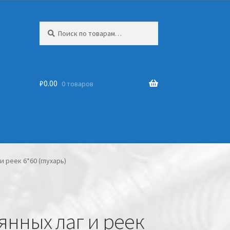
Искать:
₽
0.00
0 товаров
 реек 6*60 (глухарь)
янных лаг и реек