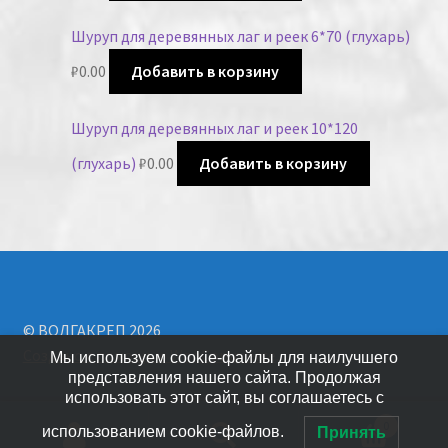
Шуруп для деревянных лаг и реек 6*70 (глухарь)
₽
0.00
Добавить в корзину
Шуруп для деревянных лаг и реек 10*120
(глухарь)
₽
0.00
Добавить в корзину
© ВОЛГАКРЕП 2026
Создано с помощью WooCommerce
.
Мы используем cookie-файлы для наилучшего
представления нашего сайта. Продолжая
использовать этот сайт, вы соглашаетесь с
0
использованием cookie-файлов.
Принять