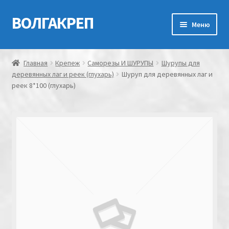
ВОЛГАКРЕП
Перейти
Перейти
Меню
к
к
навигации
содержимому
Главная
Главная
Крепеж
Саморезы И ШУРУПЫ
Шурупы для
деревянных лаг и реек (глухарь)
Шуруп для деревянных лаг и
Контакты
реек 8*100 (глухарь)
Мой аккаунт
Оформление заказа
Корзина
Канатно-веревочная продукция