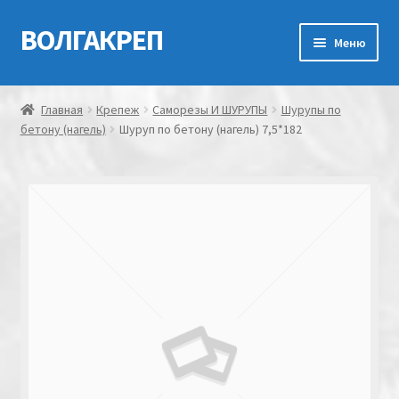
ВОЛГАКРЕП
Перейти
Перейти
Меню
к
к
навигации
содержимому
Главная
Главная
Крепеж
Саморезы И ШУРУПЫ
Шурупы по
бетону (нагель)
Шуруп по бетону (нагель) 7,5*182
Контакты
Мой аккаунт
Оформление заказа
Корзина
Канатно-веревочная продукция