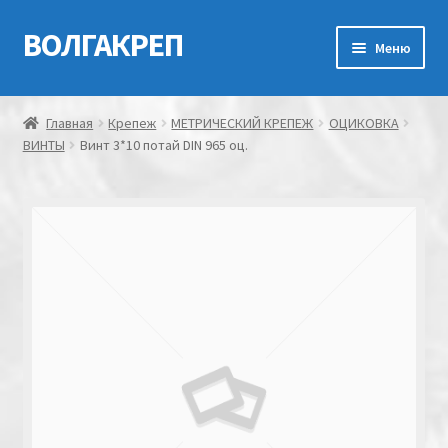
ВОЛГАКРЕП
Перейти
Перейти
Меню
к
к
навигации
содержимому
Главная
Главная
Крепеж
МЕТРИЧЕСКИЙ КРЕПЕЖ
ОЦИКОВКА
ВИНТЫ
Винт 3*10 потай DIN 965 оц.
Контакты
Мой аккаунт
Оформление заказа
Корзина
Канатно-веревочная продукция