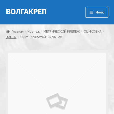
ВОЛГАКРЕП
Перейти
Перейти
Меню
к
к
навигации
содержимому
Главная
Главная
Крепеж
МЕТРИЧЕСКИЙ КРЕПЕЖ
ОЦИКОВКА
ВИНТЫ
Винт 3*20 потай DIN 965 оц.
Контакты
Мой аккаунт
Оформление заказа
Корзина
Канатно-веревочная продукция