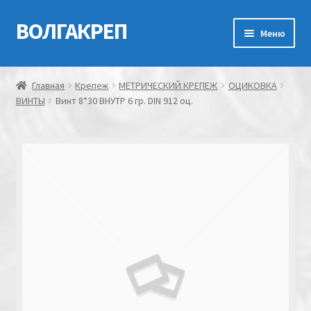
ВОЛГАКРЕП
Перейти
Перейти
Меню
к
к
навигации
содержимому
Главная
Главная
Крепеж
МЕТРИЧЕСКИЙ КРЕПЕЖ
ОЦИКОВКА
ВИНТЫ
Винт 8*30 ВНУТР 6 гр. DIN 912 оц.
Контакты
Мой аккаунт
Оформление заказа
Корзина
Канатно-веревочная продукция