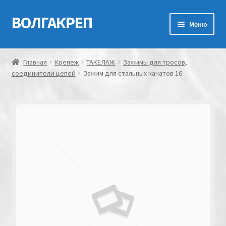
ВОЛГАКРЕП
Перейти
Перейти
Меню
к
к
навигации
содержимому
Главная
Главная
Крепеж
ТАКЕЛАЖ
Зажимы для тросов,
соединители цепей
Зажим для стальных канатов 16
Контакты
Мой аккаунт
Оформление заказа
Корзина
Канатно-веревочная продукция