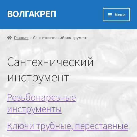
ВОЛГАКРЕП
Перейти
Перейти
Меню
к
к
навигации
содержимому
Главная
Главная
Сантехнический инструмент
Контакты
Сантехнический
Мой аккаунт
инструмент
Оформление заказа
Корзина
Резьбонарезные
инструменты
Канатно-веревочная продукция
Ключи трубные, переставные