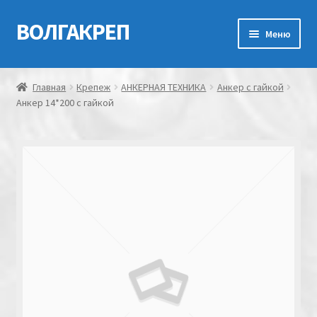
ВОЛГАКРЕП
Перейти
Перейти
Меню
к
к
навигации
содержимому
Главная
Главная
Крепеж
АНКЕРНАЯ ТЕХНИКА
Анкер с гайкой
Анкер 14*200 с гайкой
Контакты
Мой аккаунт
Оформление заказа
Корзина
Канатно-веревочная продукция