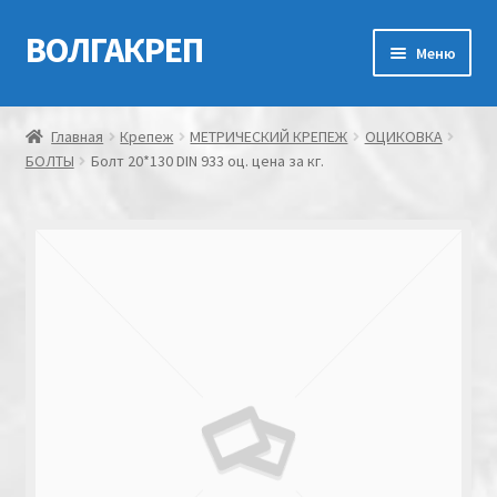
ВОЛГАКРЕП
Перейти
Перейти
Меню
к
к
навигации
содержимому
Главная
Главная
Крепеж
МЕТРИЧЕСКИЙ КРЕПЕЖ
ОЦИКОВКА
БОЛТЫ
Болт 20*130 DIN 933 оц. цена за кг.
Контакты
Мой аккаунт
Оформление заказа
Корзина
Канатно-веревочная продукция