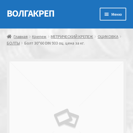
ВОЛГАКРЕП
Перейти
Перейти
Меню
к
к
навигации
содержимому
Главная
Главная
Крепеж
МЕТРИЧЕСКИЙ КРЕПЕЖ
ОЦИКОВКА
БОЛТЫ
Болт 30*60 DIN 933 оц. цена за кг.
Контакты
Мой аккаунт
Оформление заказа
Корзина
Канатно-веревочная продукция