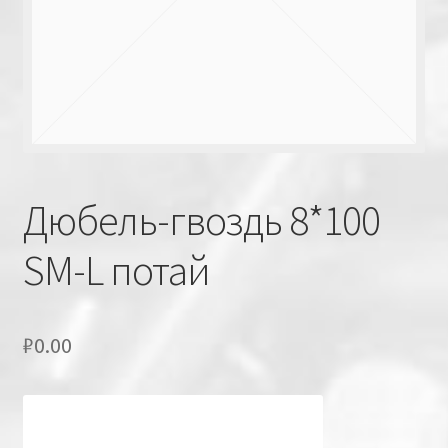
Дюбель-гвоздь 8*100
SM-L потай
₽
0.00