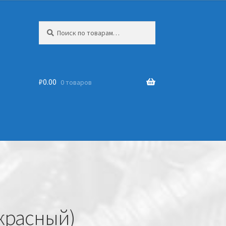
Искать:
₽
0.00
0 товаров
(красный)