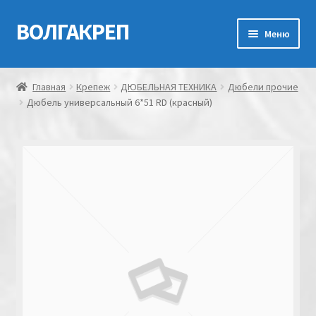
ВОЛГАКРЕП
Перейти
Перейти
Меню
к
к
навигации
содержимому
Главная
Главная
Крепеж
ДЮБЕЛЬНАЯ ТЕХНИКА
Дюбели прочие
Дюбель универсальный 6*51 RD (красный)
Контакты
Мой аккаунт
Оформление заказа
Корзина
Канатно-веревочная продукция