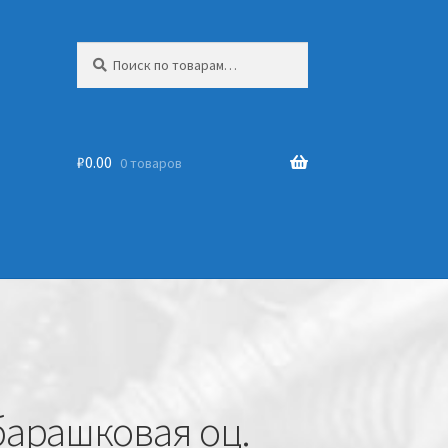
Искать:
₽
0.00
0 товаров
 барашковая оц.