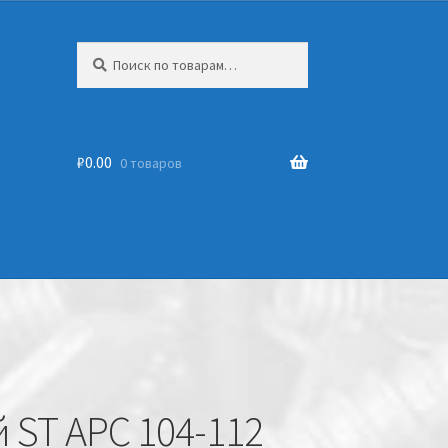
Искать:
₽
0.00
0 товаров
 ST APC 104-112