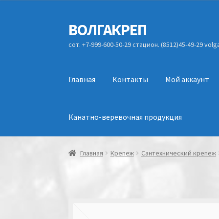
ВОЛГАКРЕП
Перейти
Перейти
к
к
сот. +7-999-600-50-29 стацион. (8512)45-49-29 vol
навигации
содержимому
Главная
Контакты
Мой аккаунт
Канатно-веревочная продукция
Главная
Крепеж
Сантехнический крепеж