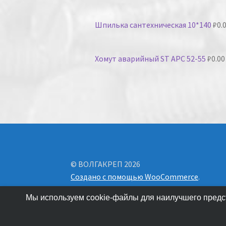
Шпилька сантехническая 10*140
₽
0.
Хомут аварийный ST APC 52-55
₽
0.00
© ВОЛГАКРЕП 2026
Создано с помощью WooCommerce
.
Мы используем cookie-файлы для наилучшего предст