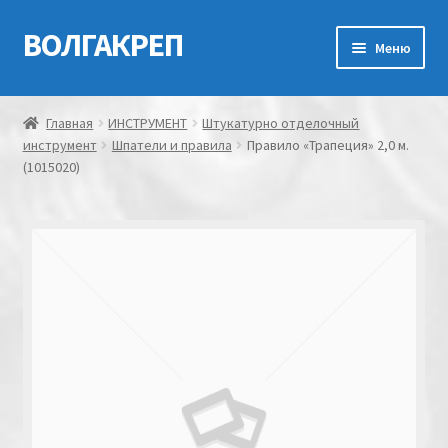
ВОЛГАКРЕП
Перейти
Перейти
Меню
к
к
навигации
содержимому
Главная
Главная
ИНСТРУМЕНТ
Штукатурно отделочный
инструмент
Шпатели и правила
Правило «Трапеция» 2,0 м.
Контакты
(1015020)
Мой аккаунт
Оформление заказа
Корзина
Канатно-веревочная продукция